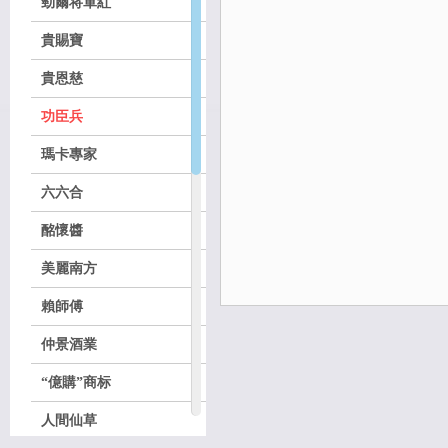
勁爾将軍紅
貴賜寶
貴恩慈
功臣兵
瑪卡專家
六六合
酩懷醬
美麗南方
賴師傅
仲景酒業
“億購”商标
人間仙草