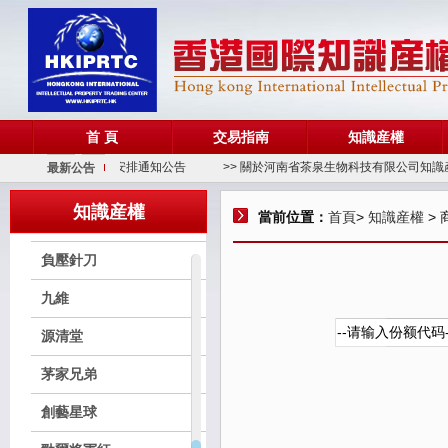
徐同學
武當紅
真本百草
首 頁
交易指南
知識産權
卓宇康
> 關于端午節放假安排通知公告
>> 關於河南省茶泉生物科技有限公司知識產權
最新公告
宗親鏈
知識産權
當前位置：
首頁
>
知識産權
> 
前南峪
負壓針刀
九維
源清堂
茅家兄弟
創藝星球