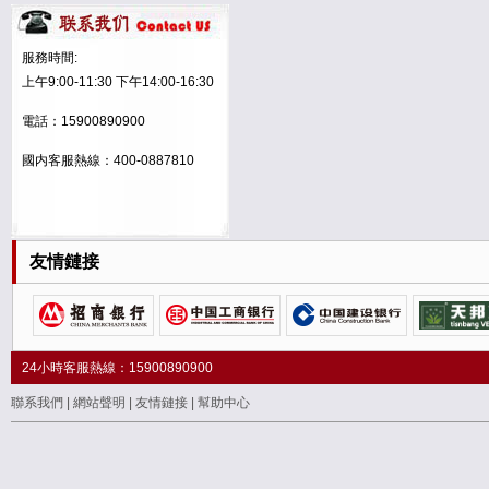
綠色莊元
遼甯健萊科技
服務時間:
上午9:00-11:30 下午14:00-16:30
“康多源”商标
電話：15900890900
“易沃豐”
國内客服熱線：400-0887810
“義邑天視”
價值星球
友情鏈接
“虎泉”商标
“禦寶彙”
标本人之寶
24小時客服熱線：15900890900
“LM“商标
聯系我們
|
網站聲明
|
友情鏈接
|
幫助中心
貢福茗
杏林養老