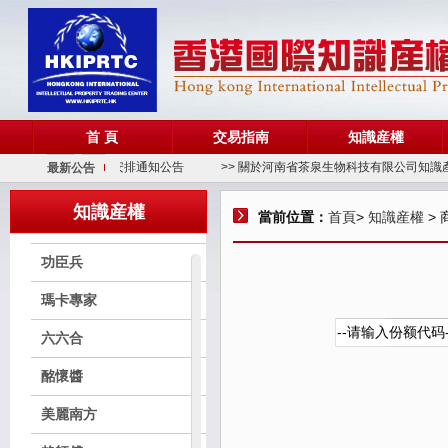
源清堂
茅家兄弟
創藝星球
首 頁
交易指南
知識産權
勁爾将軍紅
> 關于端午節放假安排通知公告
>> 關於河南省茶泉生物科技有限公司知識產權
最新公告
貴賜寶
知識産權
當前位置：
首頁
>
知識産權
> 
貴恩慈
功臣兵
瑪卡專家
六六合
酩懷醬
美麗南方