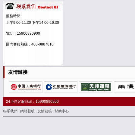
标本人之寶
“LM“商标
服務時間:
上午9:00-11:30 下午14:00-16:30
貢福茗
電話：15900890900
杏林養老
國内客服熱線：400-0887810
大漢小鎮
一種帶圖案多功能無膠貼或
墊的制造材料、方法
友情鏈接
虹源世紀
标本人之寶
穆陽茶人
24小時客服熱線：15900890900
聯系我們
|
網站聲明
|
友情鏈接
|
幫助中心
智賢智絢
海道工會