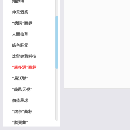
賴師傅
仲景酒業
“億購”商标
人間仙草
綠色莊元
遼甯健萊科技
“康多源”商标
“易沃豐”
“義邑天視”
價值星球
“虎泉”商标
“禦寶彙”