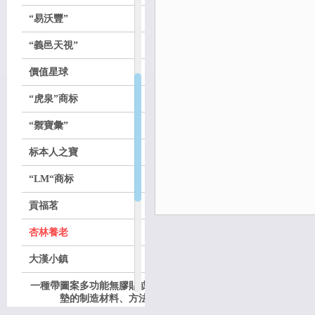
“易沃豐”
“義邑天視”
價值星球
“虎泉”商标
“禦寶彙”
标本人之寶
“LM“商标
貢福茗
杏林養老
大漢小鎮
一種帶圖案多功能無膠貼或
墊的制造材料、方法