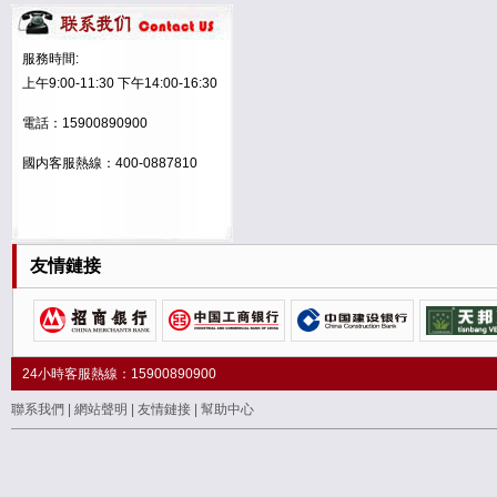
虹源世紀
标本人之寶
服務時間:
上午9:00-11:30 下午14:00-16:30
穆陽茶人
電話：15900890900
智賢智絢
國内客服熱線：400-0887810
海道工會
黃鶴樓
友情鏈接
義邑天視
豫川
豐典
24小時客服熱線：15900890900
華佗
聯系我們
|
網站聲明
|
友情鏈接
|
幫助中心
壽葉堂
五一三多元素