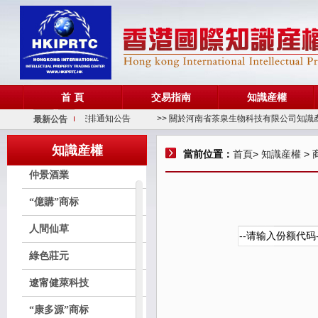
功臣兵
瑪卡專家
六六合
酩懷醬
首 頁
交易指南
知識産權
> 關于端午節放假安排通知公告
>> 關於河南省茶泉生物科技有限公司知識產權
最新公告
美麗南方
賴師傅
知識産權
當前位置：
首頁
>
知識産權
> 
仲景酒業
“億購”商标
人間仙草
綠色莊元
遼甯健萊科技
“康多源”商标