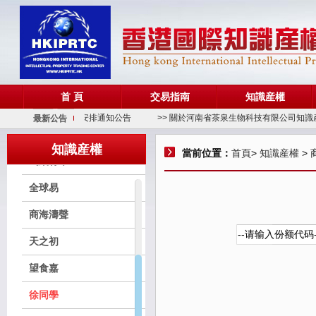
并蒂蓮
城寓故事
帝頌
弓得
首 頁
交易指南
知識産權
吉熊媽媽
> 關于端午節放假安排通知公告
>> 關於河南省茶泉生物科技有限公司知識產
最新公告
美詩婷
知識産權
當前位置：
首頁
>
知識産權
> 
鳴飛竹木
全球易
商海濤聲
天之初
望食嘉
徐同學