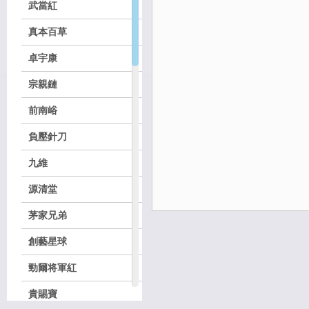
武當紅
真本百草
卓宇康
宗親鏈
前南峪
負壓針刀
九維
源清堂
茅家兄弟
創藝星球
勁爾将軍紅
貴賜寶