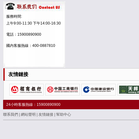
貴恩慈
服務時間:
功臣兵
上午9:00-11:30 下午14:00-16:30
瑪卡專家
電話：15900890900
六六合
國内客服熱線：400-0887810
酩懷醬
美麗南方
友情鏈接
賴師傅
仲景酒業
“億購”商标
24小時客服熱線：15900890900
人間仙草
聯系我們
|
網站聲明
|
友情鏈接
|
幫助中心
綠色莊元
遼甯健萊科技